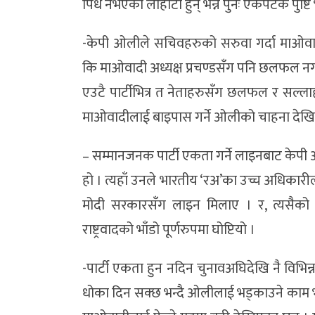
पिँध नभएका लोहोटा हुन् भन्ने पुनः एकपटक पुष्ट
-केपी ओलीले सचिवहरुको सरुवा गर्दा माओवादी
कि माओवादी अध्यक्ष प्रचण्डसँग पनि छलफल न
एउटै पार्टीभित्र त नेताहरुसँग छलफल र सल्ल
माओवादीलाई बाइपास गर्ने ओलीको चाहना देख
– सम्मानजनक पार्टी एकता गर्ने लाइनबाट के
हो । त्यहाँ उनले भारतीय ‘रअ’का उच्च अधिकारील
मोदी सरकारसँग लाइन मिलाए । र, त्यसैको 
राष्ट्रवादको भाँडो पूर्णरुपमा घोप्टियो ।
-पार्टी एकता हुन नदिन चुनावअघिदेखि नै विभि
धोका दिन सक्छ भन्दै ओलीलाई भड्काउने काम भ