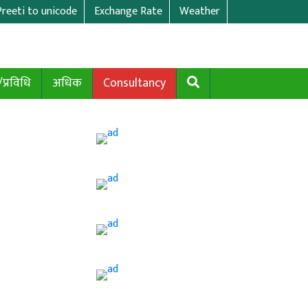
Preeti to unicode
Exchange Rate
Weather
/प्रविधि
अधिक
Consultancy