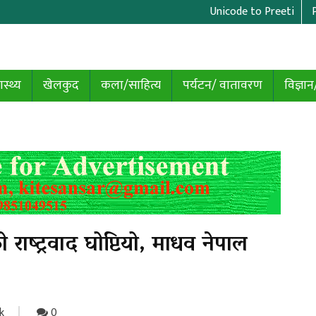
Unicode to Preeti
ास्थ्य
खेलकुद
कला/साहित्य
पर्यटन/ वातावरण
विज्ञान
ाष्ट्रवाद घोप्टियो, माधव नेपाल
k
0