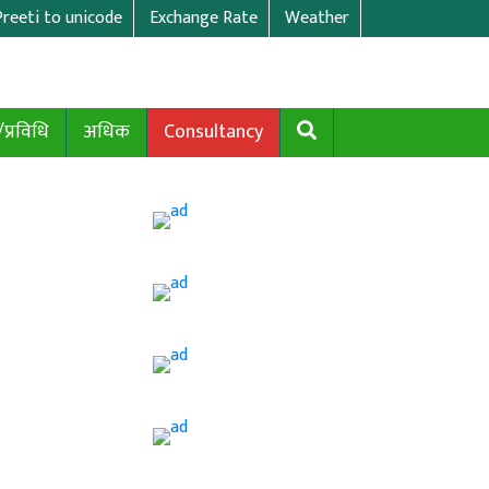
Preeti to unicode
Exchange Rate
Weather
/प्रविधि
अधिक
Consultancy