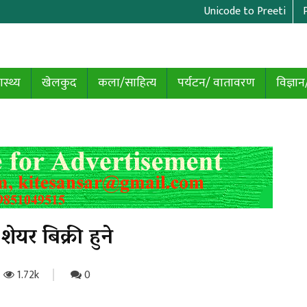
Unicode to Preeti
ास्थ्य
खेलकुद
कला/साहित्य
पर्यटन/ वातावरण
विज्ञान
ेयर बिक्री हुने
1.72k
0