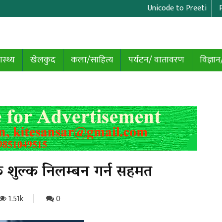
Unicode to Preeti
ास्थ्य
खेलकुद
कला/साहित्य
पर्यटन/ वातावरण
विज्ञान
िक शुल्क निलम्बन गर्न सहमत
1.51k
0