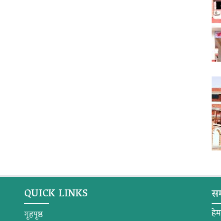
QUICK LINKS
सम
हे
गृहपृष्ठ