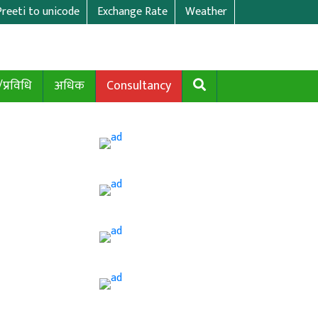
Preeti to unicode
Exchange Rate
Weather
/प्रविधि
अधिक
Consultancy