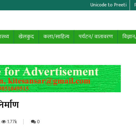
Unicode to Preeti
ास्थ्य
खेलकुद
कला/साहित्य
पर्यटन/ वातावरण
विज्ञान
िर्माण
1.77k
0