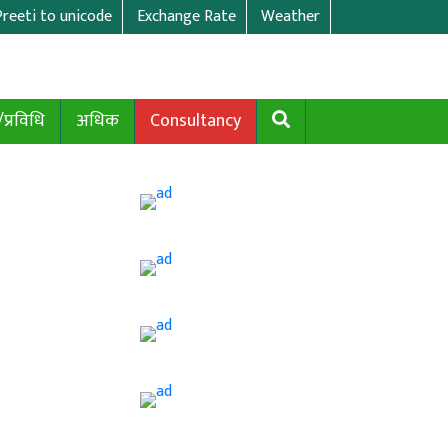
Preeti to unicode
Exchange Rate
Weather
/प्रविधि
अधिक
Consultancy