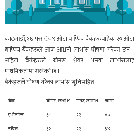
काठमाडौँ, १७ पुस ः ९ ओटा बाण्ज्यि बैकंहरुबाहेक २० ओटा
बाण्ज्यि बैंकहरुले आज आनो लाभांस घोषणा गरेका छन ।
अहिले बैकंहरुले बोनस शेयर भन्खा लाभांसलाई
पाथमिकतामा राखेको छ ।
बैकंहरुले घोषण गरेका लाभांस सुचिसहित
बैंक
बोनस लाभांश
नगद लाभांश
जम्मा
इन्भेष्टमेन्ट
१८
२२
४०
नविल
१२
२२
३४