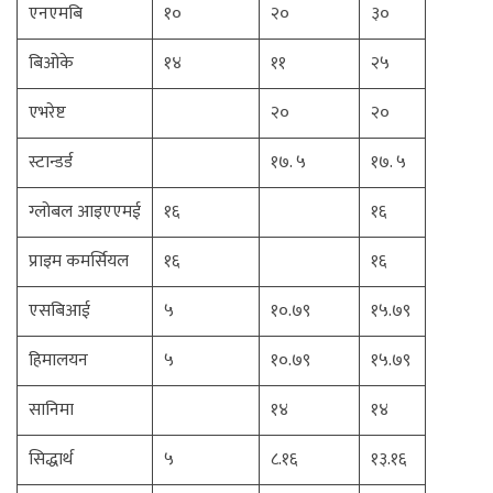
एनएमबि
१०
२०
३०
बिओके
१४
११
२५
एभरेष्ट
२०
२०
स्टान्डर्ड
१७. ५
१७. ५
ग्लोबल आइएएमई
१६
१६
प्राइम कमर्सियल
१६
१६
एसबिआई
५
१०.७९
१५.७९
हिमालयन
५
१०.७९
१५.७९
सानिमा
१४
१४
सिद्धार्थ
५
८.१६
१३.१६