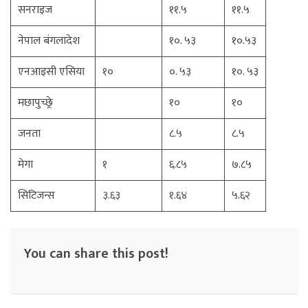
सनराइज
११.५
११.५
नेपाल बंगलादेश
१०. ५३
१०.५३
एनआइसी एसिया
१०
०. ५३
१०. ५३
मछापुच्छ्रे
१०
१०
जनता
८.५
८.५
मेगा
१
६.८५
७.८५
सिटिजन्स
३.६३
१.६४
५.६२
You can share this post!