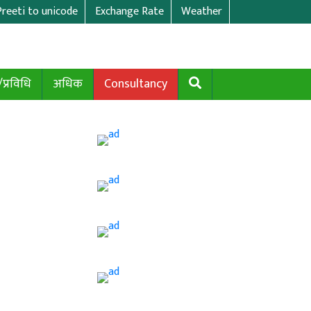
Preeti to unicode
Exchange Rate
Weather
/प्रविधि
अधिक
Consultancy