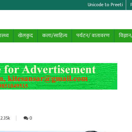
Unicode to Preeti
ास्थ्य
खेलकुद
कला/साहित्य
पर्यटन/ वातावरण
विज्ञान
2.35k
0