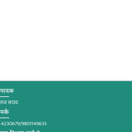
्पादक
मराज साउद
्पर्क
-4230679/9801149635