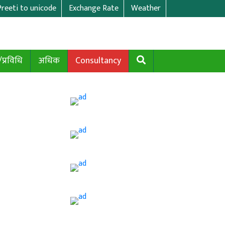
Preeti to unicode
Exchange Rate
Weather
/प्रविधि
अधिक
Consultancy