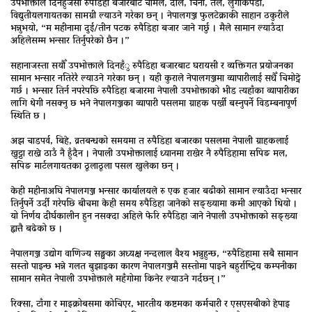
उपभोक्ताले दिनहुँजसो रुपैडिहा बजारबाट चामल, दाल, चिनी, तेल, लुगाकपडा,
विद्युतीयलगायतका सामग्री ल्याउने गरेका छन् । नेपालगञ्ज फुलटेक्राकी साहान ठकुरीले
भन्नुभयो, “म महीनामा दुई/तीन पटक रुपैडिहा बजार जाने गर्छु । मैले सामान ल्याउँदा
अहिलेसम्म भन्सार तिर्नुपरेको छैन ।”
सहानाजस्ता सयौँ उपभोक्ताले दिनहँु रुपैडिहा बजारबाट घरायसी र व्यक्तिगत प्रयोजनका
सामान भन्सार नतिरेरै ल्याउने गरेका छन् । यही कुराले नेपालगञ्जमा व्यापारीलाई सधैँ चिमोट्ने
गर्छ । भन्सार तिर्न नपरेपछि रुपैडिहा बजारमा नेपाली उपभोक्ताको भीड त्यहाँका व्यापारीका
लागि थेगी नसक्नु छ भने नेपालगञ्जका व्यापारी पसलमा ग्राहक पर्खी बस्नुपर्ने विडम्बनापूर्ण
स्थिति छ ।
अझ चाडपर्व, बिहे, व्रतबन्धको समयमा त रुपैडिहा बजारका पसलमा नेपाली ग्राहकलाई
खुट्टा राख्ने ठाउँ नै हुँदैन । नेपाली उपभोक्तालाई ध्यानमा राखेर नै रुपैडिहामा सपिङ मल,
सपिङ मार्टलगायतका ठूलाठूला पसल खुलेका छन् ।
केही महीनाअघि नेपालगञ्ज भन्सार कार्यालयले रु एक हजार बढीको सामान ल्याउँदा भन्सार
तिर्नुपर्ने उर्दी गरेपछि बीचमा केही समय रुपैडिहा जानेको सङ्ख्यामा कमी आएको थियो ।
यो निर्णय दीर्घकालीन हुन नसक्दा अहिले फेरि रुपैडिहा जाने नेपाली उपभोक्ताको सङ्ख्या
ह्वात्तै बढेको छ ।
नेपालगञ्ज उद्योग वाणिज्य सङ्घका अध्यक्ष नन्दलाल वैश्य भन्नुहुन्छ, “रुपैडिहामा सबै सामान
सस्तो पाइन्छ भन्ने गलत बुझाइका कारण नेपालगञ्जमै सस्तोमा पाइने बहुर्राष्ट्रिय कम्पनीका
सामान समेत नेपाली उपभोक्ताले महँगोमा किनेर ल्याउने गर्दछन् ।”
रिक्सा, टाँगा र माइक्रोबसमा कोचिएर, भारतीय कष्टमका कर्मचारी र एसएसबीको हेपाइ