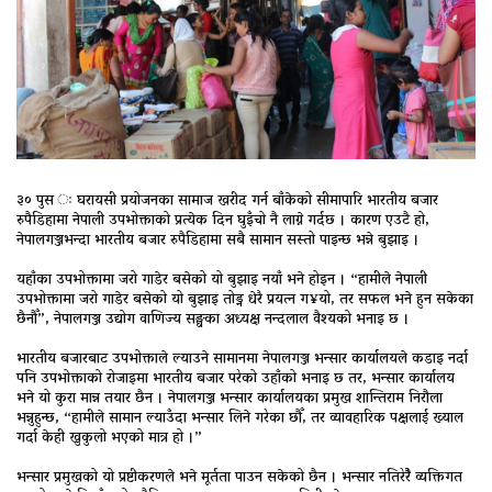
३० पुस ः घरायसी प्रयोजनका सामाज खरीद गर्न बाँकेको सीमापारि भारतीय बजार
रुपैडिहामा नेपाली उपभोक्ताको प्रत्येक दिन घुइँचो नै लाग्ने गर्दछ । कारण एउटै हो,
नेपालगञ्जभन्दा भारतीय बजार रुपैडिहामा सबै सामान सस्तो पाइन्छ भन्ने बुझाइ ।
यहाँका उपभोक्तामा जरो गाडेर बसेको यो बुझाइ नयाँ भने होइन । “हामीले नेपाली
उपभोक्तामा जरो गाडेर बसेको यो बुझाइ तोड्न धेरै प्रयत्न ग¥यो, तर सफल भने हुन सकेका
छैनौँ”, नेपालगञ्ज उद्योग वाणिज्य सङ्घका अध्यक्ष नन्दलाल वैश्यको भनाइ छ ।
भारतीय बजारबाट उपभोक्ताले ल्याउने सामानमा नेपालगञ्ज भन्सार कार्यालयले कडाइ नर्दा
पनि उपभोक्ताको रोजाइमा भारतीय बजार परेको उहाँको भनाइ छ तर, भन्सार कार्यालय
भने यो कुरा मान्न तयार छैन । नेपालगञ्ज भन्सार कार्यालयका प्रमुख शान्तिराम निरौला
भन्नुहुन्छ, “हामीले सामान ल्याउँदा भन्सार लिने गरेका छौँ, तर व्यावहारिक पक्षलाई ख्याल
गर्दा केही खुकुलो भएको मात्र हो ।”
भन्सार प्रमुखको यो प्रष्टीकरणले भने मूर्तता पाउन सकेको छैन । भन्सार नतिरेरैै व्यक्तिगत