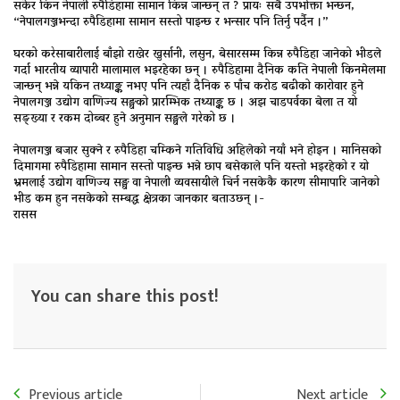
सकेर किन नेपाली रुपैडिहामा सामान किन्न जान्छन् त ? प्रायः सबै उपभोक्ता भन्छन,
“नेपालगञ्जभन्दा रुपैडिहामा सामान सस्तो पाइन्छ र भन्सार पनि तिर्नु पर्दैन ।”
घरको करेसाबारीलाई बाँझो राखेर खुर्सानी, लसुन, बेसारसम्म किन्न रुपैडिहा जानेको भीडले
गर्दा भारतीय व्यापारी मालामाल भइरहेका छन् । रुपैडिहामा दैनिक कति नेपाली किनमेलमा
जान्छन् भन्ने यकिन तथ्याङ्क नभए पनि त्यहाँ दैनिक रु पाँच करोड बढीको कारोवार हुने
नेपालगञ्ज उद्योग वाणिज्य सङ्घको प्रारम्भिक तथ्याङ्क छ । अझ चाडपर्वका बेला त यो
सङ्ख्या र रकम दोब्बर हुने अनुमान सङ्घले गरेको छ ।
नेपालगञ्ज बजार सुक्ने र रुपैडिहा चम्किने गतिविधि अहिलेको नयाँ भने होइन । मानिसको
दिमागमा रुपैडिहामा सामान सस्तो पाइन्छ भन्ने छाप बसेकाले पनि यस्तो भइरहेको र यो
भ्रमलाई उद्योग वाणिज्य सङ्घ वा नेपाली व्यवसायीले चिर्न नसकेकै कारण सीमापारि जानेको
भीड कम हुन नसकेको सम्बद्ध क्षेत्रका जानकार बताउछन् ।-
रासस
You can share this post!
Previous article
Next article