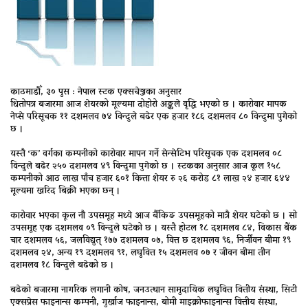
काठमाडौँ, ३० पुस : नेपाल स्टक एक्सचेञ्जका अनुसार
धितोपत्र बजारमा आज शेयरको मूल्यमा दोहोरो अङ्कले वृद्धि भएको छ । कारोवार मापक
नेप्से परिसूचक ११ दशमलव ७४ विन्दुले बढेर एक हजार १८६ दशमलव ८० विन्दुमा पुगेको
छ ।
यस्तै ‘क’ वर्गका कम्पनीको कारोवार मापन गर्ने सेन्सेटिभ परिसूचक एक दशमलव ०८
विन्दुले बढेर २५० दशमलव ४९ विन्दुमा पुगेको छ । स्टकका अनुसार आज कूल १५८
कम्पनीको आठ लाख पाँच हजार ६०१ कित्ता शेयर रु २६ करोड ८१ लाख २४ हजार ६४४
मूल्यमा खरिद बिक्री भएका छन् ।
कारोवार भएका कूल नौ उपसमूह मध्ये आज बैंकिङ उपसमूहको मात्रै शेयर घटेको छ । सो
उपसमूह एक दशमलव ०९ विन्दुले घटेको छ । यस्तै होटल १८ दशमलव ८४, विकास बैंक
चार दशमलव ५६, जलविद्युत् १७७ दशमलव ०७, वित्त छ दशमलव ९६, निर्जीवन बीमा १९
दशमलव २४, अन्य १९ दशमलव ९१, लघुवित्त १५ दशमलव ०७ र जीवन बीमा तीन
दशमलव १८ विन्दुले बढेको छ ।
बढेको बजारमा नागरिक लगानी कोष, जनउत्थान सामुदायिक लघुवित्त वित्तीय संस्था, सिटी
एक्सप्रेस फाइनान्स कम्पनी, गुर्खाज फाइनान्स, बोमी माइक्रोफाइनान्स वित्तीय संस्था,