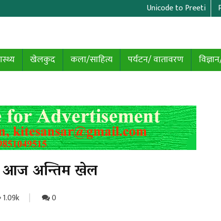
Unicode to Preeti
ास्थ्य
खेलकुद
कला/साहित्य
पर्यटन/ वातावरण
विज्ञान
ट को आज अन्तिम खेल
1.09k
0