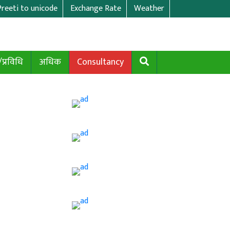
Preeti to unicode
Exchange Rate
Weather
/प्रविधि
अधिक
Consultancy