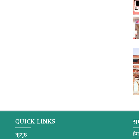
QUICK LINKS
सम
हे
गृहपृष्ठ