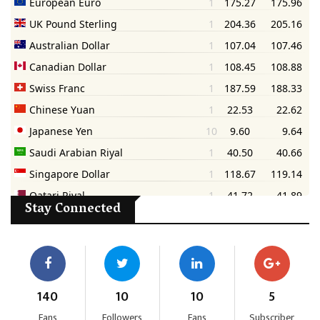
Stay Connected
140
10
10
5
Fans
Followers
Fans
Subscriber