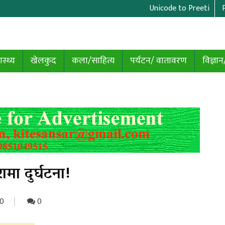
Unicode to Preeti
ास्थ्य
खेलकुद
कला/साहित्य
पर्यटन/ वातावरण
विज्ञान
ामा दुर्घटना!
0
0