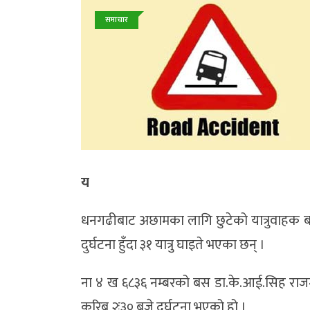
समाचार
य
धनगढीबाट अछामका लागि छुटेको यात्रुवाहक 
दुर्घटना हुँदा ३१ यात्रु घाइते भएका छन् ।
ना ४ ख ६८३६ नम्बरको बस डा.के.आई.सिह राजमार्ग
करिब २ः३० बजे दुर्घटना भएको हो ।