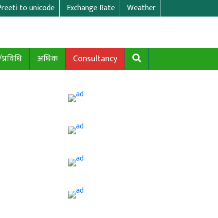
Preeti to unicode
Exchange Rate
Weather
/प्रविधि
अधिक
Consultancy