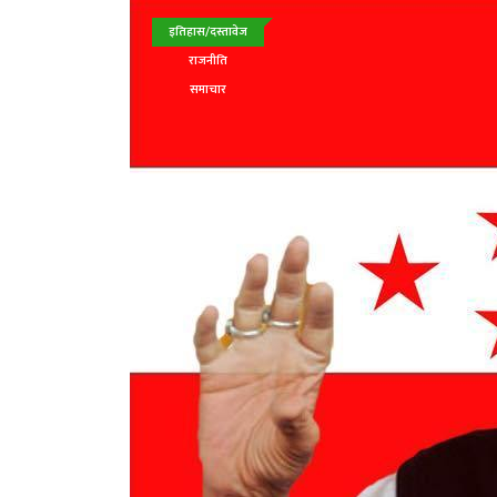
इतिहास/दस्तावेज
राजनीति
समाचार