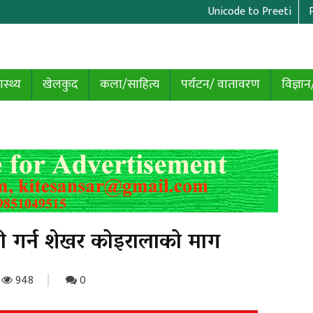
Unicode to Preeti
ास्थ्य
खेलकुद
कला/साहित्य
पर्यटन/ वातावरण
विज्ञान
ही गर्न शेखर कोइरालाको माग
948
0