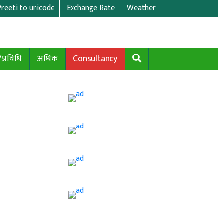
Preeti to unicode
Exchange Rate
Weather
/प्रविधि
अधिक
Consultancy