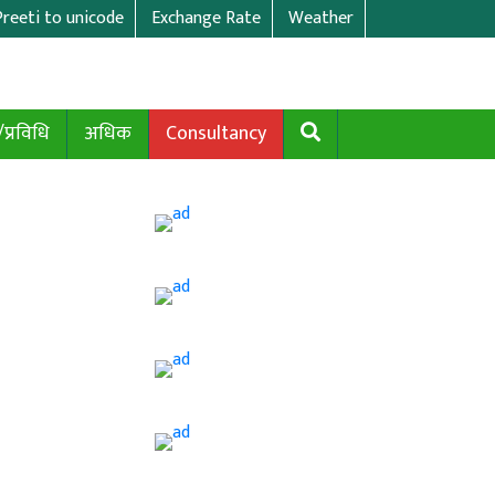
Preeti to unicode
Exchange Rate
Weather
/प्रविधि
अधिक
Consultancy