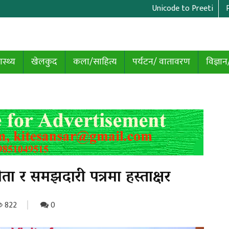
Unicode to Preeti
ास्थ्य
खेलकुद
कला/साहित्य
पर्यटन/ वातावरण
विज्ञान
ा र समझदारी पत्रमा हस्ताक्षर
822
0