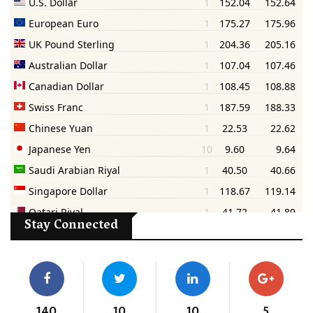
Stay Connected
140
10
10
5