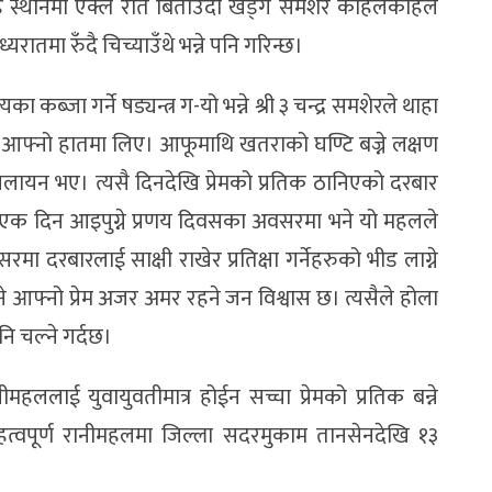
स्थानमा एक्लै रात बिताउँदा खड्ग समशेर कहिलेकहिले
यरातमा रुँदै चिच्याउँथे भन्ने पनि गरिन्छ।
ब्जा गर्ने षड्यन्त्र ग-यो भन्ने श्री ३ चन्द्र समशेरले थाहा
थी आफ्नो हातमा लिए। आफूमाथि खतराको घण्टि बज्ने लक्षण
लायन भए। त्यसै दिनदेखि प्रेमको प्रतिक ठानिएको दरबार
 एक दिन आइपुग्ने प्रणय दिवसका अवसरमा भने यो महलले
मा दरबारलाई साक्षी राखेर प्रतिक्षा गर्नेहरुको भीड लाग्ने
े आफ्नो प्रेम अजर अमर रहने जन विश्वास छ। त्यसैले होला
नि चल्ने गर्दछ।
ललाई युवायुवतीमात्र होईन सच्चा प्रेमको प्रतिक बन्ने
महत्वपूर्ण रानीमहलमा जिल्ला सदरमुकाम तानसेनदेखि १३