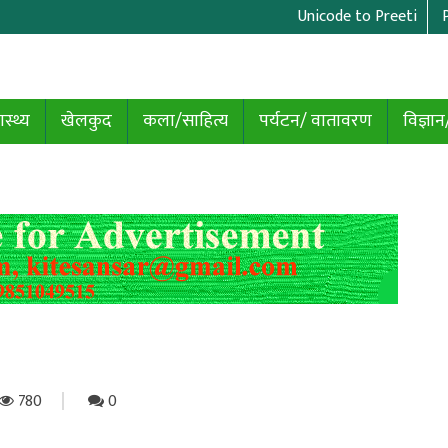
Unicode to Preeti
ास्थ्य
खेलकुद
कला/साहित्य
पर्यटन/ वातावरण
विज्ञान
780
0