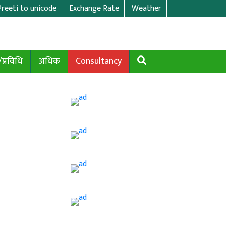
Preeti to unicode
Exchange Rate
Weather
/प्रविधि
अधिक
Consultancy