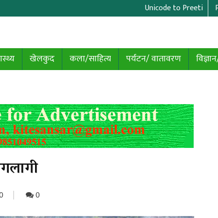
Unicode to Preeti
ास्थ्य
खेलकुद
कला/साहित्य
पर्यटन/ वातावरण
विज्ञान
गलागी
0
0