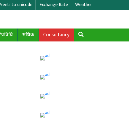
Preeti to unicode
Exchange Rate
Weather
/प्रविधि
अधिक
Consultancy