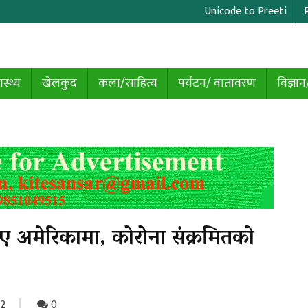
Unicode to Preeti
ास्थ्य
खेलकुद
कला/साहित्य
पर्यटन/ वातावरण
विज्ञान
ाए अमेरिकामा, कोरोना संक्रमितको
2
0