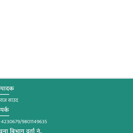
्पादक
मराज साउद
्पर्क
-4230679/9801149635
चना बिभाग दर्ता नं.