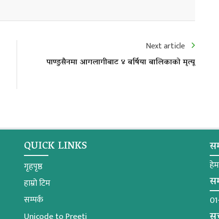
Next article
पाण्डुसैनमा आगलागीबाट ४ बर्षिया बालिकाको मृत्यू
QUICK LINKS
सम
हे
गृहपृष्ठ
सम
हाम्रो टिम
सम्पर्क
01
सू
Unicode to Preeti