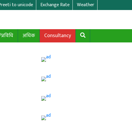
Preeti to unicode
Exchange Rate
Weather
/प्रविधि
अधिक
Consultancy