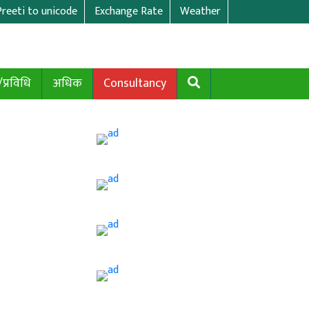
Preeti to unicode
Exchange Rate
Weather
/प्रविधि
अधिक
Consultancy