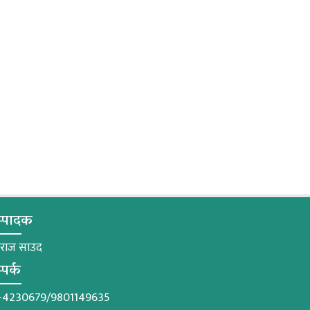
्पादक
मराज साउद
्पर्क
-4230679/9801149635