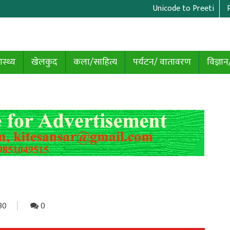
Unicode to Preeti
ास्थ्य
खेलकुद
कला/साहित्य
पर्यटन/ वातावरण
विज्ञान
30
0