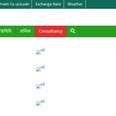
Preeti to unicode
Exchange Rate
Weather
/प्रविधि
अधिक
Consultancy