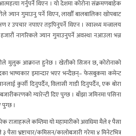
त्या गर्नुपर्ने थिएन । यो देशमा कोरोना संक्रमणबाहेक
केरीले ज्यान गुमाउनु पर्ने थिएन, लाखौँ बालबालिका खोपबाट
क्षण र उपचार नपाएर तड्पिनुपर्ने थिएन । स्वास्थ्य मन्त्रालय
हजारौं नागरिकले ज्यान गुमाउनुपर्ने अवस्था नआउला भन्न
ले मुलुक आक्रान्त हुनेछ । खेतीको सिजन छ, कोरोनाको
ादका भाष्यकार इमान्दार भएर भन्दैछन्– फेसबुकमा कमेन्ट
सानलाई कुर्सी दिनुपर्दैन, विलासी गाडी दिनुपर्दैन, एक बोरा
जारीकरणको ग्यारेन्टी दिए पुग्छ । बाँझा जमिनमा पसिना
पुग्छ ।
ने हरेक राजाहरूले कम्तिमा यो महामारीको अवधिमा मैले १ पैसा
ैले ३ पैसा भ्रष्टाचार/कमिसन/कालोबजारी गरेमा ४ मिनेटभित्र