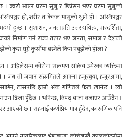
 । ज्वरो आएर घरमा सुत्नु र डिप्रेसन भएर घरमा सुत्नुको
िपञ्जर हो, शरीर त केवल मासुको थुप्रो हो । अस्थिपञ्जर
हंगो हुन्छ । सुशाशन, जनताप्रति उत्तरदायित्व, पारदर्शिता,
माजको निर्माण गर्न राज्य तत्पर भए जनता, समाज र देशको
झेको कुरा घुम्ने कुर्सीमा बस्नेले किन नबुझेको होला ?
न । अहिलेसम्म कोरोना संक्रमण सक्रिय उमेरका व्यक्तिमा
ो हो । जब ती जवान संक्रमितले आफ्ना हजुरबुवा, हजुरआमा,
सार्छन्, त्यसपछि हाम्रो अंक गणितले फेल खानेछ । त्यो
 बनाउन ढिला हुँदैछ । भनिन्छ, विपद् बाजा बजाएर आउँदैन ।
आएको छ । सहनाई कर्णप्रिय मात्र हुँदैन, कारुणिक पनि
नबाट आउने नागरिकलाई भेडाबाख्रा कोचेजस्तै कालकोठरीमा