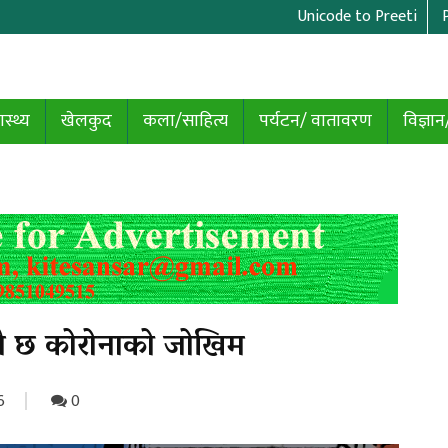
Unicode to Preeti
ास्थ्य
खेलकुद
कला/साहित्य
पर्यटन/ वातावरण
विज्ञान
्यै छ कोरोनाको जोखिम
6
0