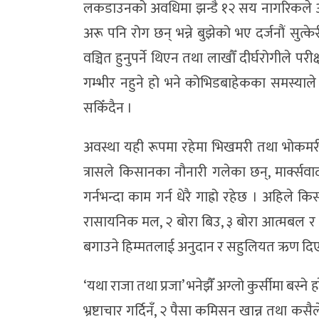
लकडाउनको अवधिमा झन्डै १२ सय नागरिकले आत्मह
अरू पनि रोग छन् भन्ने बुझेको भए दर्जनौं सुत्
वञ्चित हुनुपर्ने थिएन तथा लाखौँ दीर्घरोगीले परी
गम्भीर नहुने हो भने कोभिडबाहेकका समस्याले 
सकिँदैन ।
अवस्था यही रूपमा रहेमा भिखमरी तथा भोकमरी
त्रासले किसानका नौनारी गलेका छन्, मार्क्सव
गर्नभन्दा काम गर्न धेरै गाह्रो रहेछ । अहिले कि
रासायनिक मल, २ बोरा बिउ, ३ बोरा आत्मबल र ब
बगाउने हिम्मतलाई अनुदान र सहुलियत ऋण दिए 
‘यथा राजा तथा प्रजा’ भनेझैँ अग्लो कुर्सीमा बस्
भ्रष्टाचार गर्दिनँ, २ पैसा कमिसन खान्न तथा कस