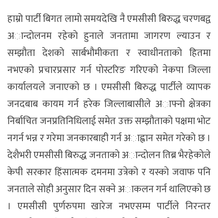
हाम्रो पार्टी बिगत लामाे समयदेखि नै एमसीसी बिरुद्ध चरणबद्व
अान्दाेलनम रहेकाे हुनाले जनतामा जागरण ल्याउन र
सम्झाैता देशकाे सार्बभौमीकता र स्वाधीनताकाे हितमा
नभएकाे प्रचारप्रसार गर्न पाेस्टरिङ गरिएकाे नेकपा जिल्ला
कार्यालयले जनाएकाे छ । एमसीसी बिरुद्ध पार्टीले व्यापक
जनदबाब कायम गर्न हरेक जिल्लाबासीले अाफ्नाे क्षेत्रका
निर्बाचित जनप्रतिनिधिलाई समेत उक्त सम्झौताकाे पक्षमा भाेट
नगर्न भन्न र गरेमा जनकारबाही गर्न अाह्वान समेत गरेकाे छ ।
देशैभरी एमसीसी बिरुद्ध जनताकाे अान्दाेलन तिब्र भैरहेकाेले
केपी सरकार हिंसात्मक दमनमा उत्रेकाे र यस्काे जवाफ पनि
जनताले साेही अनुसार दिन सक्ने अाकलन गर्न थालिएकाे छ
। एमसीसी पुर्णरुपमा खारेज नभएसम्म पार्टीले निरन्तर