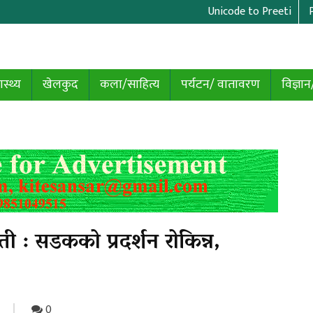
Unicode to Preeti
ास्थ्य
खेलकुद
कला/साहित्य
पर्यटन/ वातावरण
विज्ञान
ौती : सडकको प्रदर्शन रोकिन्न,
0