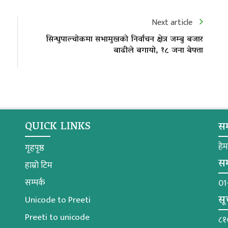
Next article
सिन्धुपाल्चोकमा सभामुखको निर्वाचन क्षेत्र जम्बु बजार
बाढीले बगायो, १८ जना बेपत्ता
QUICK LINKS
सम
हे
गृहपृष्ठ
सम
हाम्रो टिम
सम्पर्क
01
सू
Unicode to Preeti
Preeti to unicode
८१