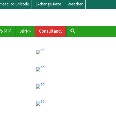
Preeti to unicode
Exchange Rate
Weather
/प्रविधि
अधिक
Consultancy