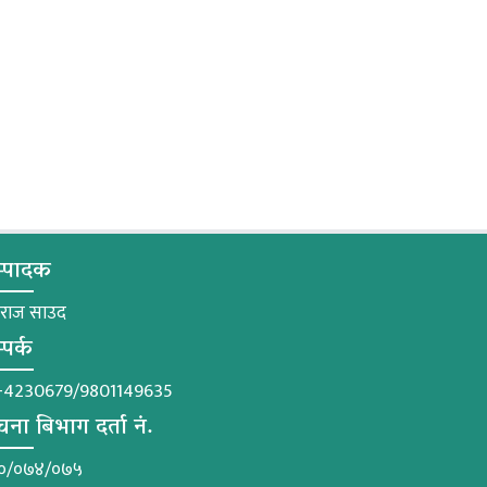
्पादक
मराज साउद
्पर्क
-4230679/9801149635
चना बिभाग दर्ता नं.
०/०७४/०७५