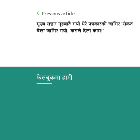
Previous article
मुख्य सञ्चार गृहबाटै गयो धेरै पत्रकारको जागिर ‘संकट
बेला जागिर गयो, कसले देला काम!’
फेसबुकमा हामी