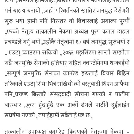
थियौ ,,समयले हामिलाई ,,बिस्तारै बिचार र भबनालाई परिबर्तन
गर्न बाद्यय बनायो ,,जहाँ परिबर्तनको खातिर जनयुद्ध देसैभरी
सुरु भयो हामी पनि निरन्तर यो बिचारलाई अगाल्न पुग्यौं
,,एस्को नेतृत्व तत्कालीन नेकपा अध्यक्ष पुस्प कमल दाहल
प्रचण्डले गर्नु भयो,,उहाँकै नेतृत्वमा १० बर्ष जनयुद्ध सुरुभयो र
,, एउटा् च्याप्टरमा सकियो ,,२०६३ मङ्सिरमा सान्ती सम्झौता
सङै जनमुक्ति सेनाको हतियार सहित क्वान्टोमेनमा थन्काईयो
,,सम्पूर्ण जनमुक्ति सेनाका कामरेड हरुलाई बिचार बिहिन
तरिकाले एउटा् सिमा भित्र राखियो त्यो बस्तुबादी थिएन आफैमा
पनि,,प्रचण्ड बिस्तारै संसदबादी सोचमा गएको र पार्टीमा
बारम्बार ,,कुरा हुँदाहुँदै एक अर्को ढंगले पार्टीनै दुईलाईन
संघर्षमा गएको ,,तपाईंहामी सबैलाई प्रष्ट छ ,,
तत्कालीन उपाध्यक्ष कामरेड किरणको नेतृत्वमा नेकपा –