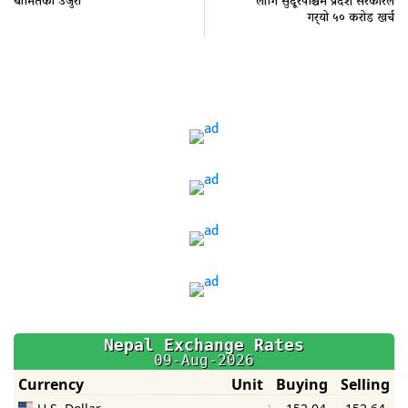
बीमितको उजुरी
लागि सुदूरपश्चिम प्रदेश सरकारले
गर्‍यो ५० करोड खर्च