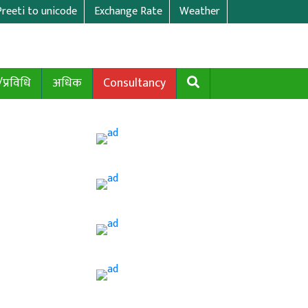
Preeti to unicode
Exchange Rate
Weather
/प्रविधि
अधिक
Consultancy