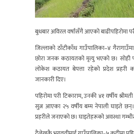
बुधबार अविरल वर्षासँगै आएको बाढीपहिरोमा परी द
जिल्लाको ठाँटीकाँध गाउँपालिका–४ गैरागाउँम
छोरा जनक कठायतको मृत्यु भएको छ। सोही प
लोकेश कठायत बेपत्ता रहेको प्रदेश प्रहरी 
जानकारी दिए।
पहिरोमा परी टिकाराम, उनकी ४१ वर्षीय श्रीम
सुत्न आएका २५ वर्षीय बम्म नेपाली घाइते छन
प्रहरीले जनाएको छ। घाइतेहरूको अवस्था गम्भी
दैलेखकै भगवतीमाई गाउँपालिका–५ कट्टीमा पहिरो