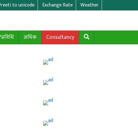
Preeti to unicode
Exchange Rate
Weather
/प्रविधि
अधिक
Consultancy