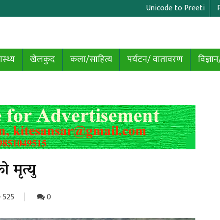
Unicode to Preeti
ास्थ्य
खेलकुद
कला/साहित्य
पर्यटन/ वातावरण
विज्ञान
 मृत्यु
525
0