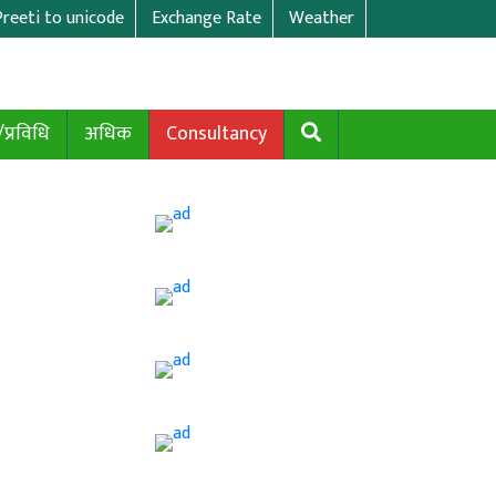
Preeti to unicode
Exchange Rate
Weather
/प्रविधि
अधिक
Consultancy