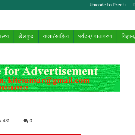
Unicode to Preeti
ास्थ्य
खेलकुद
कला/साहित्य
पर्यटन/ वातावरण
विज्ञान
481
0