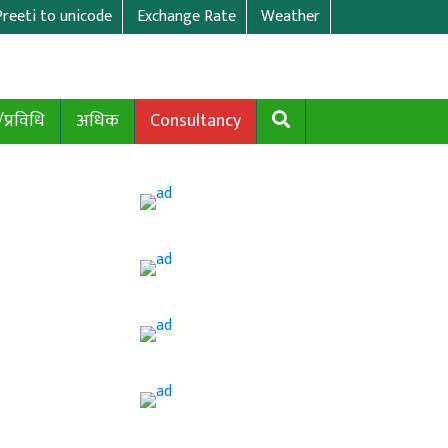
Preeti to unicode
Exchange Rate
Weather
/प्रविधि
अधिक
Consultancy