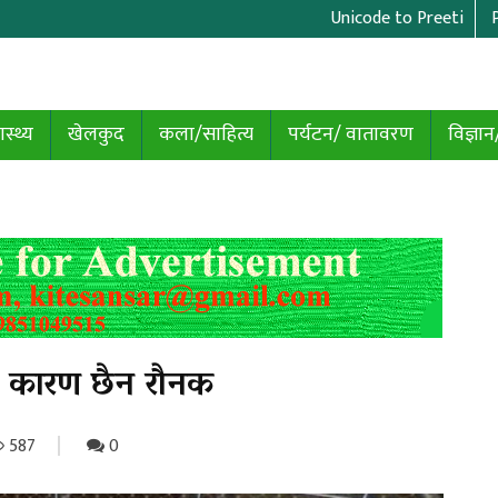
Unicode to Preeti
ास्थ्य
खेलकुद
कला/साहित्य
पर्यटन/ वातावरण
विज्ञान
 कारण छैन रौनक
587
0