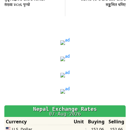
संख्या ४८२६ पुग्यो
सङ्क्रमित थपिए