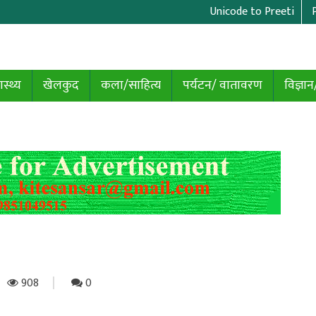
Unicode to Preeti
ास्थ्य
खेलकुद
कला/साहित्य
पर्यटन/ वातावरण
विज्ञान
908
0