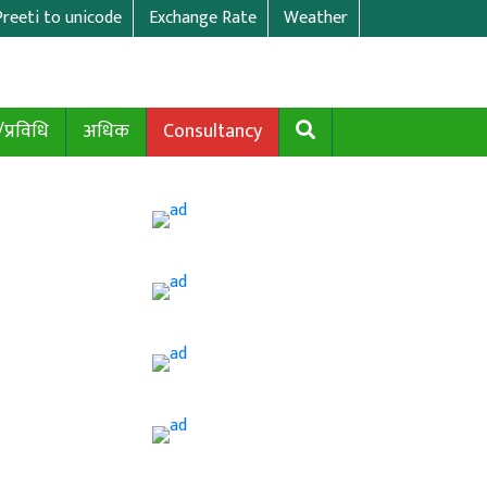
Preeti to unicode
Exchange Rate
Weather
/प्रविधि
अधिक
Consultancy