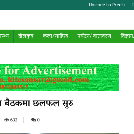
Unicode to Preeti
ास्थ्य
खेलकुद
कला/साहित्य
पर्यटन/ वातावरण
विज्ञान
ेकपा बैठकमा छलफल सुरु
632
0