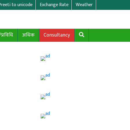
Preeti to unicode
Exchange Rate
Weather
/प्रविधि
अधिक
Consultancy