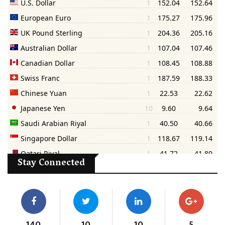
Stay Connected
140
10
10
5