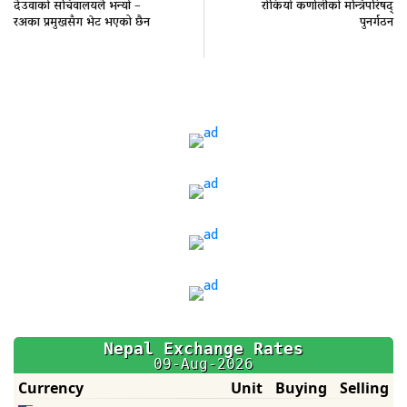
देउवाको सचिवालयले भन्यो –
रोकियो कर्णालीको मन्त्रिपरिषद्
रअका प्रमुखसँग भेट भएको छैन
पुनर्गठन