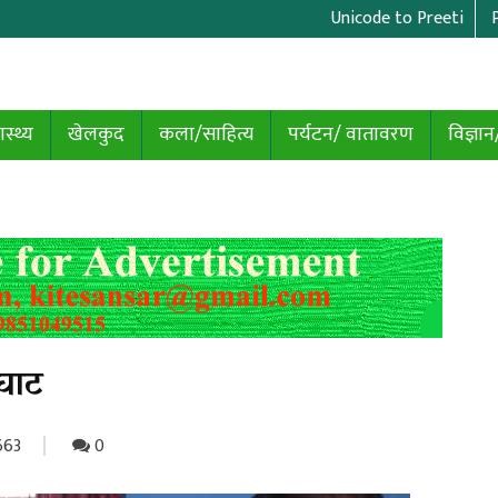
Unicode to Preeti
ास्थ्य
खेलकुद
कला/साहित्य
पर्यटन/ वातावरण
विज्ञान
टघाट
63
0