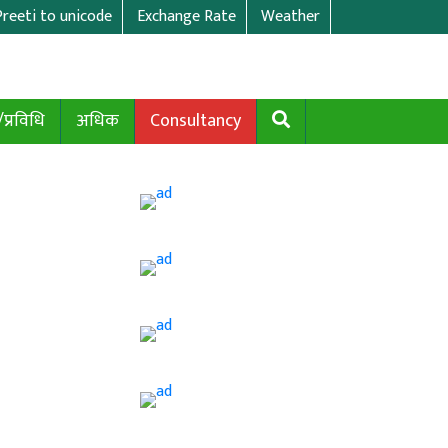
Preeti to unicode
Exchange Rate
Weather
/प्रविधि
अधिक
Consultancy