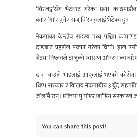
‘विरजङ्ग’सँग भेटघाट गरेका छन्। काठमाडौं
का’रा’गा’र पुगेर दाजू वि’रजङ्गलाई भेटेका हुन।
नेकपाका केन्द्रीय सदस्य मध्य पश्चिम क’मा’
दाङबाट प्रहरीले पक्राउ गरेको थियो। हाल उन
भेटमा विप्लवले दाजुको स्वास्थ्य अ’वस्थाका बा
दाजु चन्द्रले भाइलाई आफूलाई भएको कोरोना
थिए। सरकार र विप्लव नेकपाबीच ३ बुँदे सहमति भ
जे’ल’मै छन्। प्रक्रिया पु’र्याएर छा’डिने सरकारल
You can share this post!