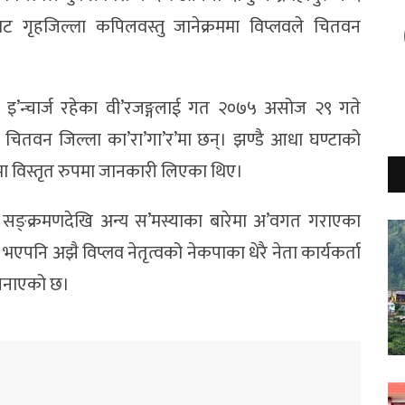
बाट गृहजिल्ला कपिलवस्तु जानेक्रममा विप्लवले चितवन
ण्ड इ’न्चार्ज रहेका वी’रजङ्गलाई गत २०७५ असोज २९ गते
ी चितवन जिल्ला का’रा’गा’र’मा छन्। झण्डै आधा घण्टाको
रेमा विस्तृत रुपमा जानकारी लिएका थिए।
 सङ्क्रमणदेखि अन्य स’मस्याका बारेमा अ’वगत गराएका
एपनि अझै विप्लव नेतृत्वको नेकपाका धेरै नेता कार्यकर्ता
े जनाएको छ।