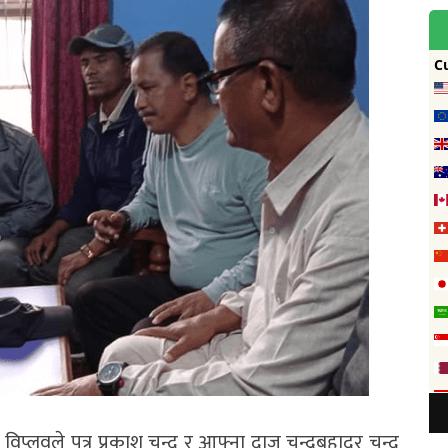
िप्लवले पुत्र प्रकाश चन्द र आफ्ना दाजु चन्द्रबहादुर चन्द