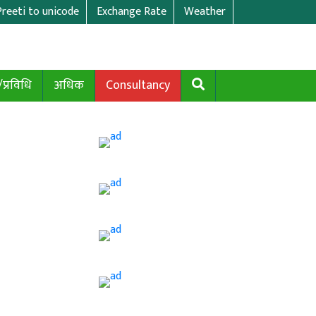
Preeti to unicode
Exchange Rate
Weather
/प्रविधि
अधिक
Consultancy