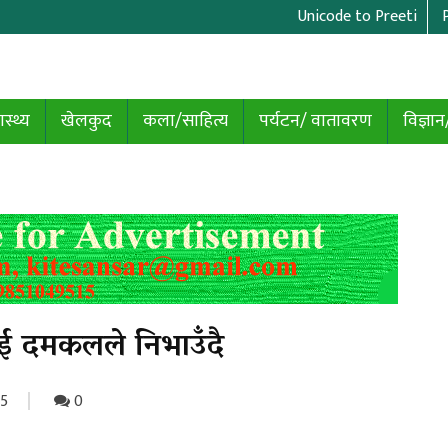
Unicode to Preeti
ास्थ्य
खेलकुद
कला/साहित्य
पर्यटन/ वातावरण
विज्ञान
ई दमकलले निभाउँदै
5
0