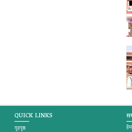
QUICK LINKS
सम
हे
गृहपृष्ठ