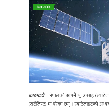
विज्ञान/प्रविधि
काठमाडाै –
नेपालको आफ्नै भू–उपग्रह (स्याट
(सर्टलिस्ट) मा परेका छन् । स्याटेलाइटको अध्