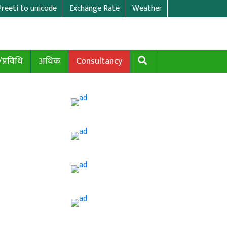
Preeti to unicode
Exchange Rate
Weather
/प्रविधि
अधिक
Consultancy