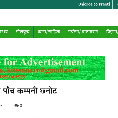
Unicode to Preeti
ास्थ्य
खेलकुद
कला/साहित्य
पर्यटन/ वातावरण
विज्ञान
्न पाँच कम्पनी छनोट
8k
0