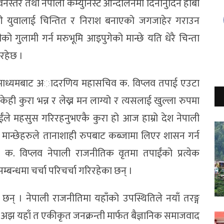
स्तर तथा नेपाली कम्युनिस्ट आन्दोलनमा दिनानुदिन हाबी
कारी युवालाई चिन्तित र निराश बनाएको जगजाहेर गराउन
ीको गुलामी गर्न मरुभूमि आइपुगेको मान्छे यति धेरै चिन्ता
दोरहेछ ।
टको माध्यमबाट अादरणिय महासचिव क. विप्लव तपाई एउटा
ई केही कुरा भन्न र लेख्न मन लाग्यो र त्यसलाई खुल्ला रुपमा
तपाईंले महसुस गरिरहनुभएकै कुरा हो आज हाम्रो देश नेपाली
ान्छेहरुले तानाशाही रुपबाट कब्जामा लिएर शासन गर्न
 विप्लव नेपाली राजनीतिक वृतमा तपाईंको प्रत्येक
बन्धमा चर्चा परिचर्चा गरिरहेका छन् ।
 छन् । नेपाली राजनीतिमा यहाँको उपस्थितिले नयाँ तरङ्ग
 । अझ यहाँ त एकीकृत जनक्रन्ती मार्फत बैज्ञानिक समाजवाद