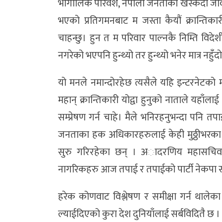
भौगोलिक परिवेश, नेपाली जनताको खस्कंदो जीवन
भएको प्रतिगमनबाट म जस्ता कैयौं क्रान्ति
चाहन्छु। हुन त म परिवार पाल्नकै निम्ति विदेश
नगरेको भएपनि हुन्थ्यो तर हुन्थ्यो भनेर मात्र नहुंँ
यो मनले नमान्दोरहेछ त्यसैले यहि इन्टरने
महान् क्रान्तिकारी योद्वा हुनुको नाताले यहाँला
सम्प्रेषण गर्न चाहे। मैले भनिरहनुभन्दा पनि 
जनताका हक अधिकारहरुलाई केही मुठ्ठीभरका म
सुरु गरिरहेका छन् । अादरणिय महासचिव क.
नागरिकहरु आज तपाई र तपाईको पार्टी नेकपा सम्
हरेक कोणवाट विश्लेषण र समीक्षा गर्न थालेका
ल्याईदिएको कुरा देश दुनियाँलाई सर्बविदितै छ