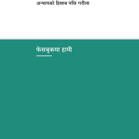
अन्यायको हिसाब पछि गरौंला
फेसबुकमा हामी