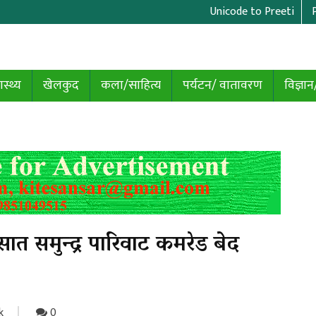
Unicode to Preeti
ास्थ्य
खेलकुद
कला/साहित्य
पर्यटन/ वातावरण
विज्ञान
त समुन्द्र पारिवाट कमरेड बेद
k
0