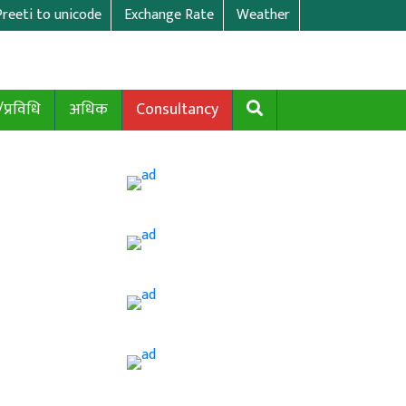
Preeti to unicode
Exchange Rate
Weather
/प्रविधि
अधिक
Consultancy