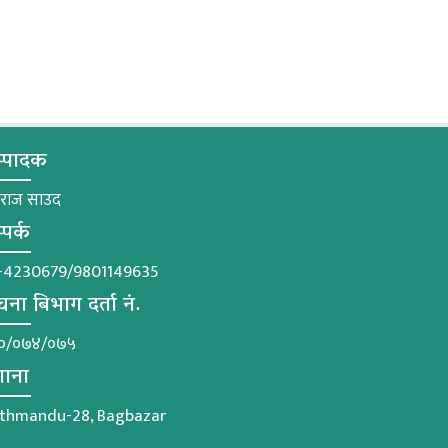
्पादक
मराज साउद
्पर्क
-4230679/9801149635
चना बिभाग दर्ता नं.
०/०७४/०७५
गाना
thmandu-28, Bagbazar