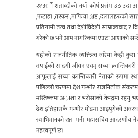
२१अोैँ शताब्दीको नयाँ कोर्ष प्रसंग उठा
,फटाहा ,तस्कर ,माफिया ,भ्रष्ट ,दलालहरुको सात्
प्रतिगामी तत्व तथा देशीविदेशी साम्राज्यवाद र वि
गरेको छ भने आम नागरिकमा एउटा आशाको सन्देश
यहाँको राजनीतिक व्यक्तित्व वारेमा केही कुरा दश 
तपाईको सादगी जीवन एवम् सच्चा क्रान्तिकारी व
आफूलाई सच्चा क्रान्तिकारी नेताको रुपमा स
पछिल्लो चरणमा देश गम्भीर राजनितीक संकटमा 
मस्तिष्कमा अाशा र भरोसाको केन्द्रमा रहनु
देश इतिहासकै गम्भीर मोडमा आइपुगेको अवस्थामा स्व
स्वाभिमानको रक्षा गर्न। महासचिव आदरणीय नेत
महत्त्वपूर्ण छ।