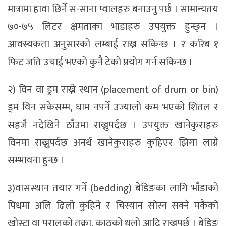
मात्रामा हावा छिर्ने स-साना प्वालहरु बनाउनु पर्छ । सामान्यतय
७०-७५ लिटर क्षमताका भाडाहरु उपयुक्त हुन्छ्न ।
आवस्यकता अनुसारको लम्बाई राख्न सकिन्छ । र करिब १
फिट जति उचाई भएको कुनै टेको प्रयोग गर्न सकिन्छ ।
२) विन वा ड्रम राख्ने स्थान (placement of drum or bin)
ड्रम विन सकेसम्म, घाम नपर्ने उज्यालो कम भएको शितल र
सहजै नदेखिने ठाँउमा राख्नुपर्दछ । उपयुक्त खानेकुराहरु
विनमा राख्नुपर्दछ अनर्थ खानेकुराहरु कुहिएर झिगा लाग्ने
सम्भावना हुन्छ ।
३)वासस्थान तयार गर्ने (bedding) बेडिङका लागि भाँडाको
पिधमा अलि ढिलो कुहिने र चिस्यान सोस्न सक्ने मकैको
खोस्टा वा परालको तुक्रा, काठको धुलो आदि राख्नुपर्छ । बेडिङ