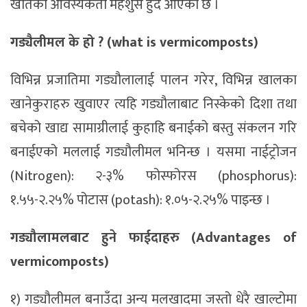
खेतिको आवस्यकता महशुस हुँदै आएको छ ।
गड्यैलीमल के हो ? (what is vermicomposts)
विभिन्न प्रजातिमा गड्यौलालाई पालन गरेर, विभिन्न खालका
खानेकुराहरु खुवाएर त्यहि गड्यौलाबाट निस्केको दिशा तथा
बचेको खाद्य सामाग्रीलाई कुहाहि बनाईको बस्तु संकलन गरि
बनाईएको मललाई गड्यौलीमल भनिन्छ । यसमा नाईट्रोजन
(Nitrogen): २-३% फोस्फोरस (phosphorus):
१.५५-२.२५% पोटास (potash): १.०५-२.२५% पाइन्छ ।
गड्यौलामलबाट हुने फाईदाहरु (Advantages of
vermicomposts)
१) गड्यौलीमल बनाउँदा अन्य मलखादमा जस्तो धेरै खाल्टोमा