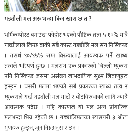
गड्यौली मल अरु भन्दा किन खास छ त ?
भर्मिकम्पोस्ट बनाउदा फोहोर भएको पौष्टिक तत्व ५-१०% मात्रै
गड्यौलाले लिन्छ बाकी सबै कास्ट गड्यौलि मल संग निस्किन्छ
। तसर्थ ९०/९५% सम्म विरुवालाई आवस्यक पर्ने खाध्य
तत्वले भरिपुर्ण हुन्छ । मलसंग एक प्रकारको चिल्लो म्युकस
पनि निस्किन्छ जसमा असंख्य लाभदायिक सुक्ष्म जिवाणुहरु
हुन्छ्न । यसरी मलमा भएको सबै प्रकारका खाध्य तत्व र
म्युकसले गर्दा गड्यौली मल माटो र बोटविरुवाको लागि ज्यादै
आवस्यक पर्दछ । यहि कारणले यो मल अन्य प्रांगारिक
मलभन्दा भिन्न रहेको छ । गड्यौलिमलका खासगरी ३ ओटा
गुणहरु हुन्छ्न, जुन निम्नअनुसार छन ।