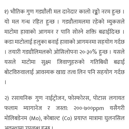
१) भौतिक गुण गड्यौली मल दानेदार कालो रङ्को नरम हुन्छ ।
यो मल गन्ध रहित हुन्छ । गड्यौलामलमा रहेको म्युकसले
माटोमा हावाको आगमन र पानि सोस्ने शक्ति बढाईदिन्छ ।
कडा माटोलाई हलुका बनाई हावाको आगमनमा सहयोग गर्दछ
। तयारी गड्यौलिमलको ओसिलोपना २०-३०% हुन्छ । यसले
यसले माटोमा सुक्ष्म जिवाणुहरुको गतिबिधी बढाई
बोटविरुवालाई आवस्यक खाद्य तत्व लिन पनि सहयोग गर्दछ
।
२) रसायनिक गुण नाईट्रोजन, फोस्फोरस, पोटास लगायत
फलाम म्यागानेज र जस्ता: २००-७००ppm यसैगरी
मोलिबडेनम (Mo), कोबाल्ट (Co) प्रयाप्त मात्रामा घुलनसिल
अवस्थामा उपलब्ध हुन्छ ।