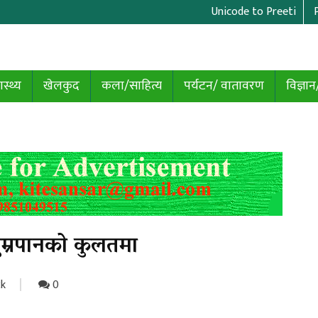
Unicode to Preeti
ास्थ्य
खेलकुद
कला/साहित्य
पर्यटन/ वातावरण
विज्ञान
 धुम्रपानको कुलतमा
2k
0