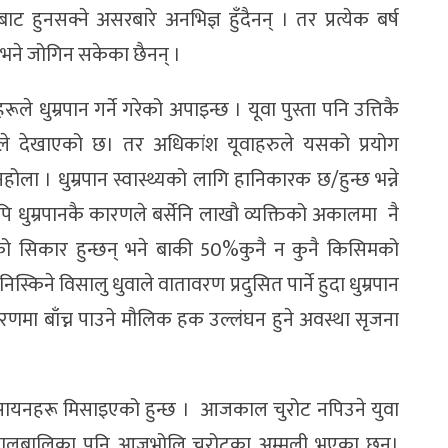
बाट हुनसक्ने असरबारे अनभिज्ञ हुँदैनन् । तर प्रत्येक बर्ष
भने जोगिन सकेका छैनन् ।
े धुम्रपान गर्ने गरेको अपाइन्छ । यूवा पुस्ता पनि उत्तिकै
यनले देखाएको छ। तर अधिकांश यूवाहरुले यसको प्रयोग
ोला । धुम्रपान स्वास्थ्यको लागि हानिकारक छ/हुन्छ भन्ने
ि धुम्रपानकै कारणले बर्सेनि लाखौ व्यक्तिको अकालमा नै
को सिकार हुन्छन् भने बाकी 50%कुनै न कुनै किसिमको
निस्किने विसालु धुवाले वातावरण प्रदुसित पार्ने हुदा धुम्रपान
ातावरणमा बाँच्न पाउने मौलिक हक उल्लंघन हुने अवस्था सृजना
का रसायनहरू मिसाइएको हुन्छ । आजकाल चुरोट नपिउने युवा
िनै बालबालिका पनि आजभोलि चुरोटका अम्मली भएका छन्।