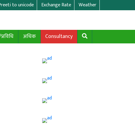
Preeti to unicode
Exchange Rate
Weather
/प्रविधि
अधिक
Consultancy