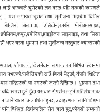
ि लाग्ने भएकाले चुरोटको लत बस्छ यहि तत्वको कारणले
 । यस लगायत चुरोट तथा सुर्तीजन्य पदार्थमा बिभिन्न
बेन्जिन, अलकत्रा, एसिटोन,कार्बन मोनोअक्साइड,
, क्रोमियम,कपूर,एमोनिया,हाइड्रोजन साइनाइड, तथा सिसा
ेही भएर यस्ता धुम्रपान तथा सुर्तीजन्य बस्तुबाट क्यान्सरको
अस्पताल, शौचालय, खेलमैदान लगायतका बिभिन्न स्थानमा
े नारा नभएको/नलेखिएको ठाउँ बिरलै भेट्छौ, तैपनि शिक्षित
ति ध्यान नदिइएको या नगएको जस्तो देखिन्छ । धुम्रपान तथा
ो बढि खतरा हुने हुँदा यसबाट रोगसंग लड्ने प्रतिरोधात्मक
र ज्यान जाने खतरा अत्याधिक हुन्छ, उदाहरणका लागि बिश्वमा
ि बिशेषत: दिर्घकालिन रोग जस्तै मुटु,फोक्सो सम्बन्धी