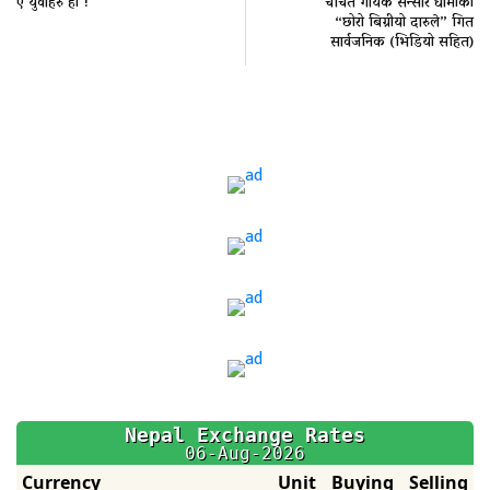
ए युवाहरु हो !
चर्चित गायक सन्सार धामीको
“छोरो बिग्रीयो दारुले” गित
सार्वजनिक (भिडियो सहित)