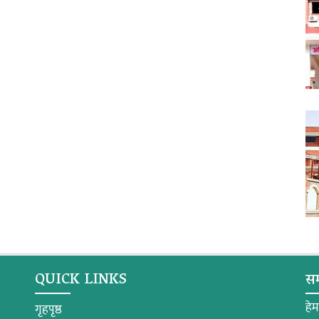
QUICK LINKS
सम
हे
गृहपृष्ठ