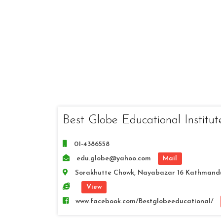
Best Globe Educational Institut
01-4386558
edu.globe@yahoo.com
Mail
Sorakhutte Chowk, Nayabazar 16 Kathmand
View
www.facebook.com/Bestglobeeducational/