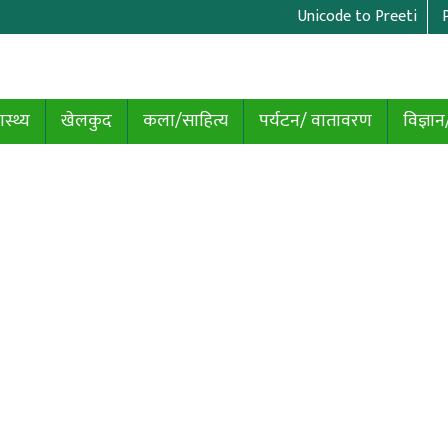
Unicode to Preeti
ास्थ्य
खेलकुद
कला/साहित्य
पर्यटन/ वातावरण
विज्ञान