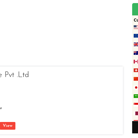
e Pvt .Ltd
u
View