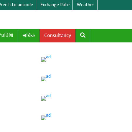
Preeti to unicode
Exchange Rate
Weather
/प्रविधि
अधिक
Consultancy