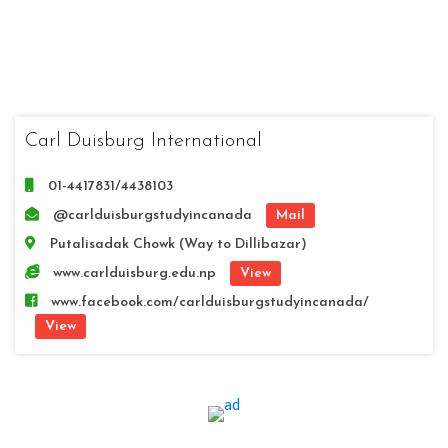
Carl Duisburg International
01-4417831/4438103
@carlduisburgstudyincanada
Mail
Putalisadak Chowk (Way to Dillibazar)
www.carlduisburg.edu.np
View
www.facebook.com/carlduisburgstudyincanada/
View