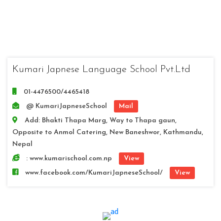
Kumari Japnese Language School Pvt.Ltd
01-4476500/4465418
@ KumariJapneseSchool
Mail
Add: Bhakti Thapa Marg, Way to Thapa gaun,
Opposite to Anmol Catering, New Baneshwor, Kathmandu,
Nepal
: www.kumarischool.com.np
View
www.facebook.com/KumariJapneseSchool/
View