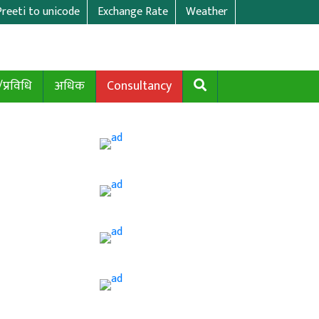
Preeti to unicode
Exchange Rate
Weather
/प्रविधि
अधिक
Consultancy