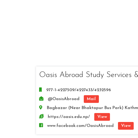
Oasis Abroad Study Services 
977-1-4227509/4227433/4232596
@OasisAbroad
Mail
Bagbazar (Near Bhaktapur Bus Park) Kath
https://oasis.edu.np/
View
www.facebook.com/OasisAbroad
View