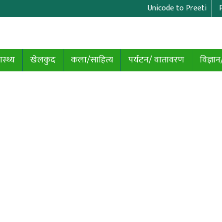
Unicode to Preeti
ास्थ्य
खेलकुद
कला/साहित्य
पर्यटन/ वातावरण
विज्ञान