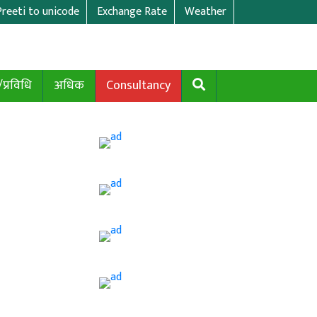
Preeti to unicode
Exchange Rate
Weather
/प्रविधि
अधिक
Consultancy