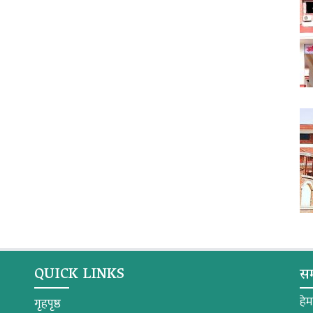
QUICK LINKS
सम
हे
गृहपृष्ठ