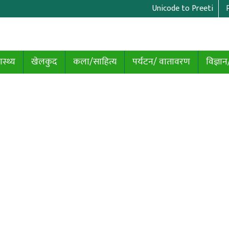
Unicode to Preeti
ास्थ्य
खेलकुद
कला/साहित्य
पर्यटन/ वातावरण
विज्ञान