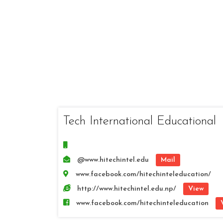
Tech International Educational
@www.hitechintel.edu
Mail
www.facebook.com/hitechinteleducation/
http://www.hitechintel.edu.np/
View
www.facebook.com/hitechinteleducation