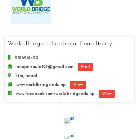
World Bridge Educational Consultancy
9816961420
anupniroula125@gmail.com
Mail
ktm, nepal
www.worldbridge.edu.np
View
www.facebook.com/worldbridgeedu.np
View