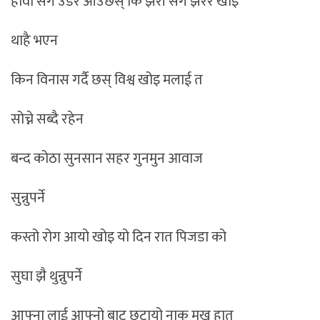
हावा संग उडेर आउँछस् कि झरी संग झरेर खोइ
थाहै भएन
किन विनास गर्दै छस् विश्व खोइ मलाई त
सोच्ने सब्दै रहेन
बन्द कोठा सुनसान सहर गुनमुन आवाज
सुन्नुपर्ने
कस्तो रोग आयो खोइ यो दिन रात पिजडा को
सुघा झै थुन्नुपर्ने
आफ्ना लाई आफ्नो बाट छुटायो नाक मुख हात