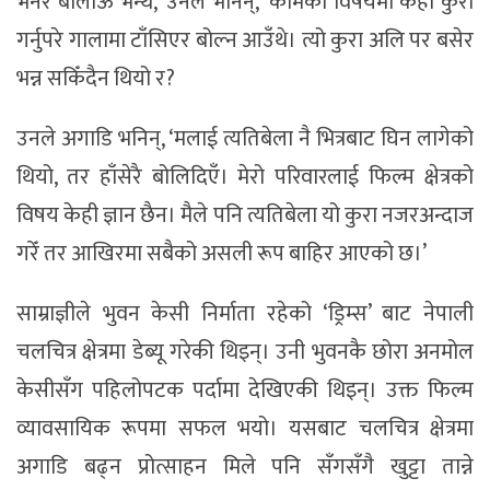
भनेर बोलाऊ भन्थे,’ उनले भनिन्, ‘कामको विषयमा केही कुरा
गर्नुपरे गालामा टाँसिएर बोल्न आउँथे। त्यो कुरा अलि पर बसेर
भन्न सकिँदैन थियो र?
उनले अगाडि भनिन्, ‘मलाई त्यतिबेला नै भित्रबाट घिन लागेको
थियो, तर हाँसेरै बोलिदिएँ। मेरो परिवारलाई फिल्म क्षेत्रको
विषय केही ज्ञान छैन। मैले पनि त्यतिबेला यो कुरा नजरअन्दाज
गरेँ तर आखिरमा सबैको असली रूप बाहिर आएको छ।’
साम्राज्ञीले भुवन केसी निर्माता रहेको ‘ड्रिम्स’ बाट नेपाली
चलचित्र क्षेत्रमा डेब्यू गरेकी थिइन्। उनी भुवनकै छोरा अनमोल
केसीसँग पहिलोपटक पर्दामा देखिएकी थिइन्। उक्त फिल्म
व्यावसायिक रूपमा सफल भयो। यसबाट चलचित्र क्षेत्रमा
अगाडि बढ्न प्रोत्साहन मिले पनि सँगसँगै खुट्टा तान्ने