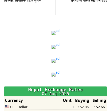
आजबाट आन्तरिक उडान सुचारु
धनगढीमा गरियो साइकल राइड