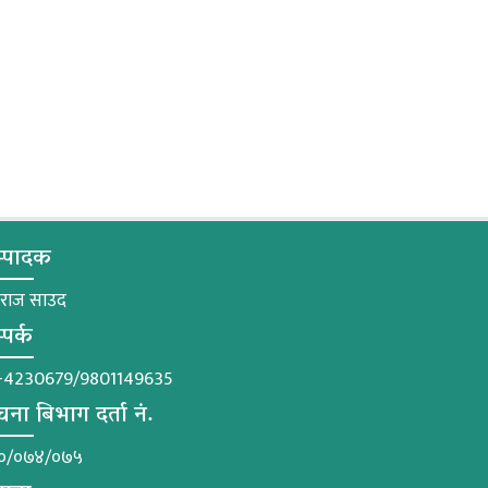
्पादक
मराज साउद
्पर्क
-4230679/9801149635
चना बिभाग दर्ता नं.
०/०७४/०७५