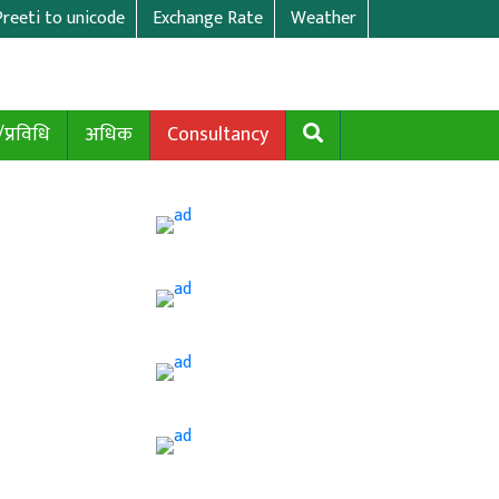
Preeti to unicode
Exchange Rate
Weather
/प्रविधि
अधिक
Consultancy