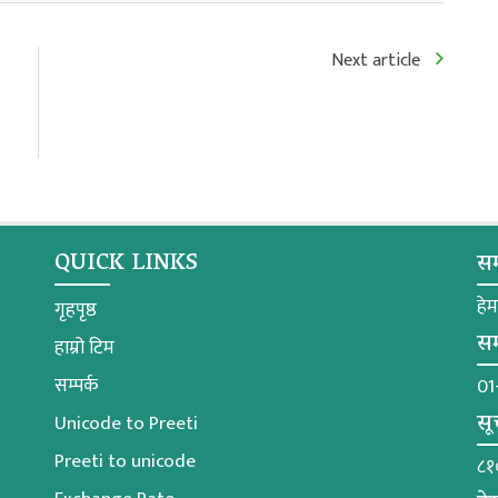
Next article
QUICK LINKS
सम
हे
गृहपृष्ठ
सम
हाम्रो टिम
सम्पर्क
01
सू
Unicode to Preeti
Preeti to unicode
८१